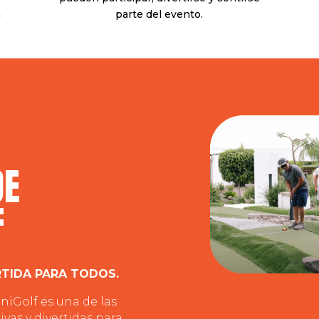
a
parte del evento.
DE
F
TIDA PARA TODOS.
niGolf es una de las
vas y divertidas para