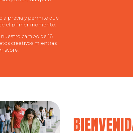
cia previa y permite que
sde el primer momento.
 nuestro campo de 18
etos creativos mientras
r score.
BIENVENID