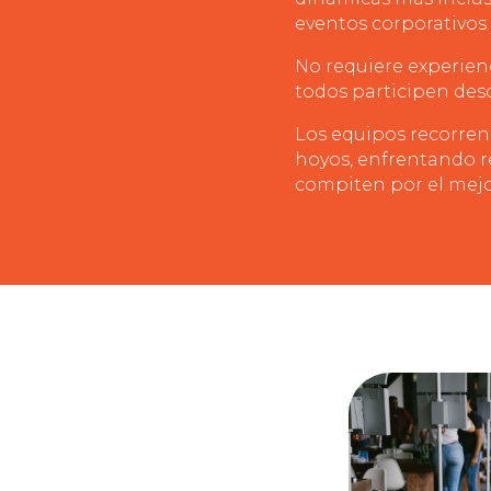
eventos corporativos.
No requiere experien
todos participen de
Los equipos recorren
hoyos, enfrentando r
compiten por el mejo